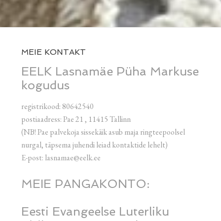
MEIE KONTAKT
EELK Lasnamäe Püha Markuse
kogudus
registrikood: 80642540
postiaadress: Pae 21 , 11415 Tallinn
(NB! Pae palvekoja sissekäik asub maja ringteepoolsel
nurgal, täpsema juhendi leiad kontaktide lehelt)
E-post: lasnamae@eelk.ee
MEIE PANGAKONTO:
Eesti Evangeelse Luterliku