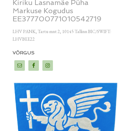
Kiriku Lasnamäe Püha
Markuse Kogudus
EE377700771010542719
LHV PANK, Tartu mnt 2, 10145 Tallinn BIC/SWIFT:
LHVBEE22
VÕRGUS