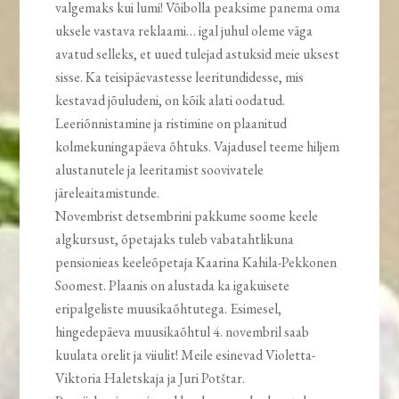
valgemaks kui lumi! Võibolla peaksime panema oma
uksele vastava reklaami… igal juhul oleme väga
avatud selleks, et uued tulejad astuksid meie uksest
sisse. Ka teisipäevastesse leeritundidesse, mis
kestavad jõuludeni, on kõik alati oodatud.
Leeriõnnistamine ja ristimine on plaanitud
kolmekuningapäeva õhtuks. Vajadusel teeme hiljem
alustanutele ja leeritamist soovivatele
järeleaitamistunde.
Novembrist detsembrini pakkume soome keele
algkursust, õpetajaks tuleb vabatahtlikuna
pensionieas keeleõpetaja Kaarina Kahila-Pekkonen
Soomest. Plaanis on alustada ka igakuisete
eripalgeliste muusikaõhtutega. Esimesel,
hingedepäeva muusikaõhtul 4. novembril saab
kuulata orelit ja viiulit! Meile esinevad Violetta-
Viktoria Haletskaja ja Juri Potštar.