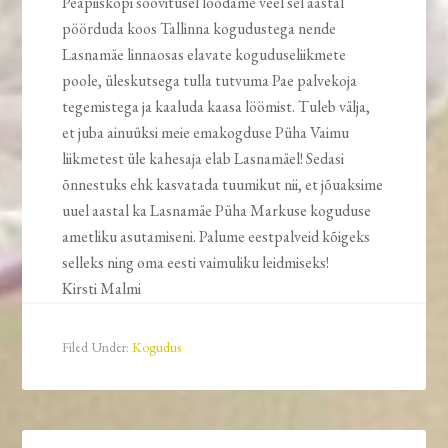
Peapiiskopi soovitusel loodame veel sel aastal
pöörduda koos Tallinna kogudustega nende
Lasnamäe linnaosas elavate koguduseliikmete
poole, üleskutsega tulla tutvuma Pae palvekoja
tegemistega ja kaaluda kaasa löömist. Tuleb välja,
et juba ainuüksi meie emakogduse Püha Vaimu
liikmetest üle kahesaja elab Lasnamäel! Sedasi
õnnestuks ehk kasvatada tuumikut nii, et jõuaksime
uuel aastal ka Lasnamäe Püha Markuse koguduse
ametliku asutamiseni. Palume eestpalveid kõigeks
selleks ning oma eesti vaimuliku leidmiseks!
Kirsti Malmi
Filed Under:
Kogudus