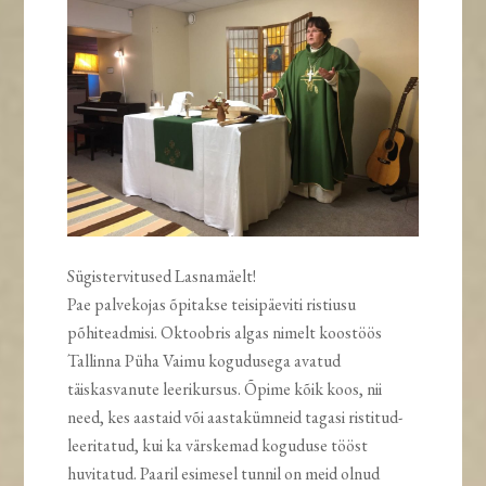
Sügistervitused Lasnamäelt!
Pae palvekojas õpitakse teisipäeviti ristiusu
põhiteadmisi. Oktoobris algas nimelt koostöös
Tallinna Püha Vaimu kogudusega avatud
täiskasvanute leerikursus. Õpime kõik koos, nii
need, kes aastaid või aastakümneid tagasi ristitud-
leeritatud, kui ka värskemad koguduse tööst
huvitatud. Paaril esimesel tunnil on meid olnud