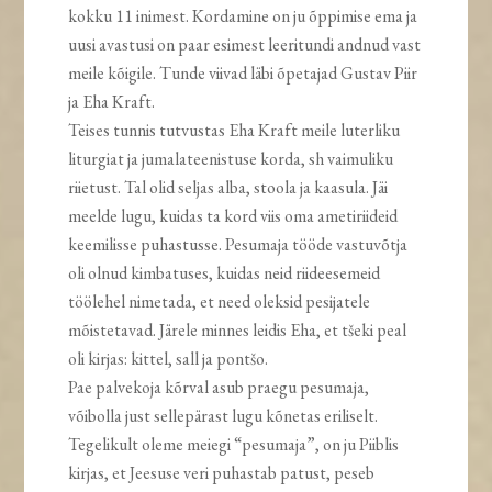
kokku 11 inimest. Kordamine on ju õppimise ema ja
uusi avastusi on paar esimest leeritundi andnud vast
meile kõigile. Tunde viivad läbi õpetajad Gustav Piir
ja Eha Kraft.
Teises tunnis tutvustas Eha Kraft meile luterliku
liturgiat ja jumalateenistuse korda, sh vaimuliku
riietust. Tal olid seljas alba, stoola ja kaasula. Jäi
meelde lugu, kuidas ta kord viis oma ametiriideid
keemilisse puhastusse. Pesumaja tööde vastuvõtja
oli olnud kimbatuses, kuidas neid riideesemeid
töölehel nimetada, et need oleksid pesijatele
mõistetavad. Järele minnes leidis Eha, et tšeki peal
oli kirjas: kittel, sall ja pontšo.
Pae palvekoja kõrval asub praegu pesumaja,
võibolla just sellepärast lugu kõnetas eriliselt.
Tegelikult oleme meiegi “pesumaja”, on ju Piiblis
kirjas, et Jeesuse veri puhastab patust, peseb