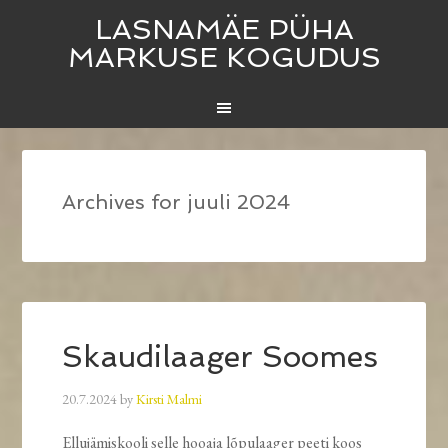
LASNAMÄE PÜHA
MARKUSE KOGUDUS
Archives for juuli 2024
Skaudilaager Soomes
20.7.2024
by
Kirsti Malmi
Ellujämiskooli selle hooaja lõpulaager peeti koos