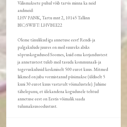
Välismaksete puhul võib tarvis minna ka neid
andmeid:
LHV PANK, Tartu mnt 2, 10145 Tallinn
BIC/SWIFT: LHVBEE22
Oleme tänulikud iga annetuse eest! Rendi- ja
palgakulude juures on meil suureks abiks
sõpruskogudused Soomes, kuid oma korjandustest
ja annetustest tuleb meil tasuda kommunaali- ja
tegevuskulusid keskmiselt 500 eurot kuus. Mitmed
liikmed on juba vormistanud püsimakse (üldiselt 5
kuni 30 eurot kuus vastavalt võimalustele). Juhime
tähelepanu, et ülekandena kogudusele tehtud
annetuse eest on Eestis võimalik saada
tulumaksusoodustust.