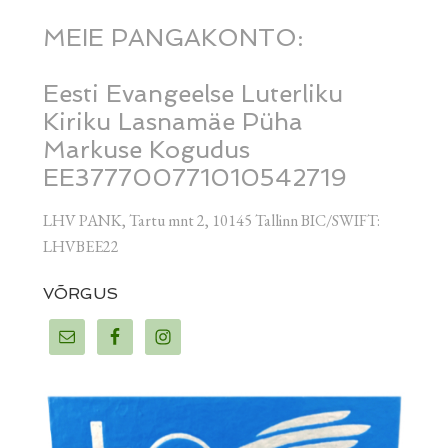
MEIE PANGAKONTO:
Eesti Evangeelse Luterliku
Kiriku Lasnamäe Püha
Markuse Kogudus
EE377700771010542719
LHV PANK, Tartu mnt 2, 10145 Tallinn BIC/SWIFT:
LHVBEE22
VÕRGUS