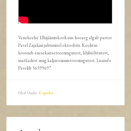
Venekeelse Ellujäämiskooli uus hooaeg algab pastor
Pavel Zajakini juhtimisel oktoobris. Koolitus
koosneb enesekaitsetreeningutest, klubiõhtutest,
matkadest ning kaljuronimistreeningutest. Lisainfo
Pavelilt 56399697.
Filed Under:
Kogudus