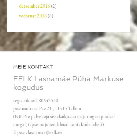
detsember 2016
(2)
veebruar 2016
(6)
MEIE KONTAKT
EELK Lasnamäe Püha Markuse
kogudus
registrikood: 80642540
postiaadress: Pae 21 , 11415 Tallinn
(NB! Pae palvekoja sissekäik asub maja ringteepoolsel
nurgal, täpsema juhendi leiad kontaktide lehelt)
E-post: lasnamae@eelk.ee