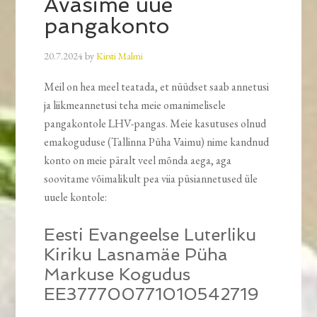
Avasime uue
pangakonto
20.7.2024
by
Kirsti Malmi
Meil on hea meel teatada, et nüüdset saab annetusi
ja liikmeannetusi teha meie omanimelisele
pangakontole LHV-pangas. Meie kasutuses olnud
emakoguduse (Tallinna Püha Vaimu) nime kandnud
konto on meie päralt veel mõnda aega, aga
soovitame võimalikult pea viia püsiannetused üle
uuele kontole:
Eesti Evangeelse Luterliku
Kiriku Lasnamäe Püha
Markuse Kogudus
EE377700771010542719