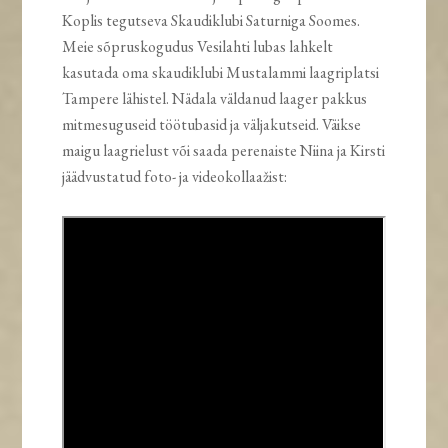
Koplis tegutseva Skaudiklubi Saturniga Soomes.
Meie sõpruskogudus Vesilahti lubas lahkelt
kasutada oma skaudiklubi Mustalammi laagriplatsi
Tampere lähistel. Nädala väldanud laager pakkus
mitmesuguseid töötubasid ja väljakutseid. Väikse
maigu laagrielust või saada perenaiste Niina ja Kirsti
jäädvustatud foto- ja videokollaažist: