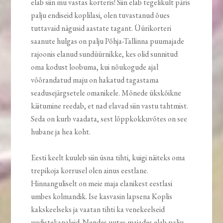
elab siin mu vastas korteris! Siin elab tegelikult päris
palju endiseid koplilasi, olen tuvastanud õues
tuttavaid nägusid aastate tagant. Üürikorteri
saanute hulgas on palju Põhja-Tallinna puumajade
rajoonis elanud sundüürnikke, kes olid sunnitud
oma kodust loobuma, kui nõukogude ajal
võõrandatud maju on hakatud tagastama
seadusejärgsetele omanikele. Mõnede ükskõikne
käitumine reedab, et nad elavad siin vastu tahtmist.
Seda on kurb vaadata, sest lõppkokkuvõtes on see
hubane ja hea koht.
Eesti keelt kuuleb siin üsna tihti, kuigi näiteks oma
trepikoja korrusel olen ainus eestlane.
Hinnanguliselt on meie maja elanikest eestlasi
umbes kolmandik. Ise kasvasin lapsena Koplis
kakskeelseks ja vaatan tihti ka venekeelseid
uudistekanaleid. Nendes uutes majades elab palju