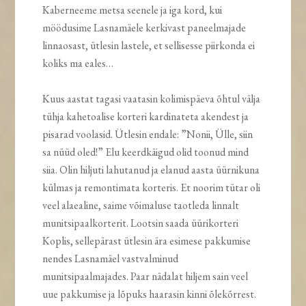
Kaberneeme metsa seenele ja iga kord, kui
möödusime Lasnamäele kerkivast paneelmajade
linnaosast, ütlesin lastele, et sellisesse piirkonda ei
koliks ma eales…
Kuus aastat tagasi vaatasin kolimispäeva õhtul välja
tühja kahetoalise korteri kardinateta akendest ja
pisarad voolasid. Ütlesin endale: ”Nonii, Ülle, siin
sa nüüd oled!” Elu keerdkäigud olid toonud mind
siia. Olin hiljuti lahutanud ja elanud aasta üürnikuna
külmas ja remontimata korteris. Et noorim tütar oli
veel alaealine, saime võimaluse taotleda linnalt
munitsipaalkorterit. Lootsin saada üürikorteri
Koplis, sellepärast ütlesin ära esimese pakkumise
nendes Lasnamäel vastvalminud
munitsipaalmajades. Paar nädalat hiljem sain veel
uue pakkumise ja lõpuks haarasin kinni õlekõrrest.