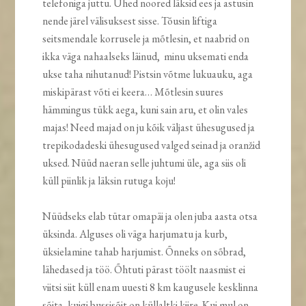
telefoniga juttu. Ühed noored läksid ees ja astusin
nende järel välisuksest sisse. Tõusin liftiga
seitsmendale korrusele ja mõtlesin, et naabrid on
ikka väga nahaalseks läinud, minu uksemati enda
ukse taha nihutanud! Pistsin võtme lukuauku, aga
miskipärast võti ei keera… Mõtlesin suures
hämmingus tükk aega, kuni sain aru, et olin vales
majas! Need majad on ju kõik väljast ühesugused ja
trepikodadeski ühesugused valged seinad ja oranžid
uksed. Nüüd naeran selle juhtumi üle, aga siis oli
küll piinlik ja läksin rutuga koju!
Nüüdseks elab tütar omapäi ja olen juba aasta otsa
üksinda. Alguses oli väga harjumatu ja kurb,
üksielamine tahab harjumist. Õnneks on sõbrad,
lähedased ja töö. Õhtuti pärast töölt naasmist ei
viitsi siit küll enam uuesti 8 km kaugusele kesklinna
sõita, kuigi bussisõit on küllaltki kiire. Kui mul on