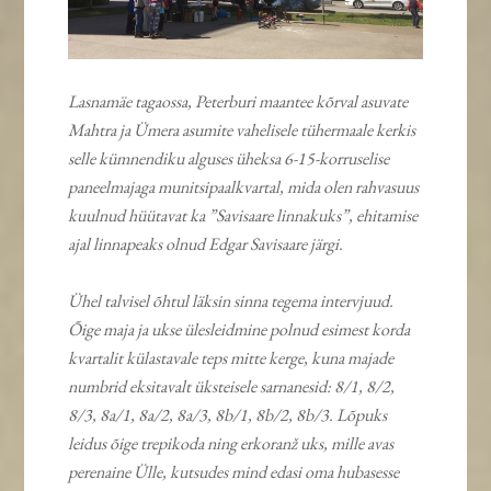
Lasnamäe tagaossa, Peterburi maantee kõrval asuvate
Mahtra ja Ümera asumite vahelisele tühermaale kerkis
selle kümnendiku alguses üheksa 6-15-korruselise
paneelmajaga munitsipaalkvartal, mida olen rahvasuus
kuulnud hüütavat ka ”Savisaare linnakuks”, ehitamise
ajal linnapeaks olnud Edgar Savisaare järgi.
Ühel talvisel õhtul läksin sinna tegema intervjuud.
Õige maja ja ukse ülesleidmine polnud esimest korda
kvartalit külastavale teps mitte kerge, kuna majade
numbrid eksitavalt üksteisele sarnanesid: 8/1, 8/2,
8/3, 8a/1, 8a/2, 8a/3, 8b/1, 8b/2, 8b/3. Lõpuks
leidus õige trepikoda ning erkoranž uks, mille avas
perenaine Ülle, kutsudes mind edasi oma hubasesse