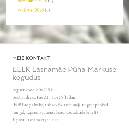
detsember 2016
(2)
veebruar 2016
(6)
MEIE KONTAKT
EELK Lasnamäe Püha Markuse
kogudus
registrikood: 80642540
postiaadress: Pae 21 , 11415 Tallinn
(NB! Pae palvekoja sissekäik asub maja ringteepoolsel
nurgal, täpsema juhendi leiad kontaktide lehelt)
E-post: lasnamae@eelk.ee