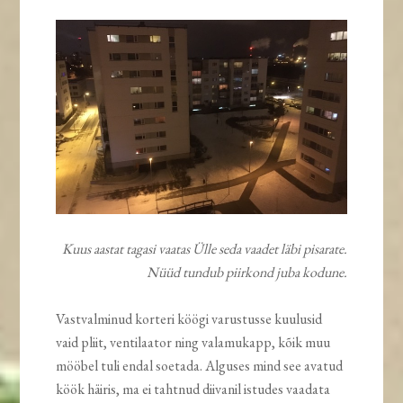
Kuus aastat tagasi vaatas Ülle seda vaadet läbi pisarate.
Nüüd tundub piirkond juba kodune.
Vastvalminud korteri köögi varustusse kuulusid
vaid pliit, ventilaator ning valamukapp, kõik muu
mööbel tuli endal soetada. Alguses mind see avatud
köök häiris, ma ei tahtnud diivanil istudes vaadata