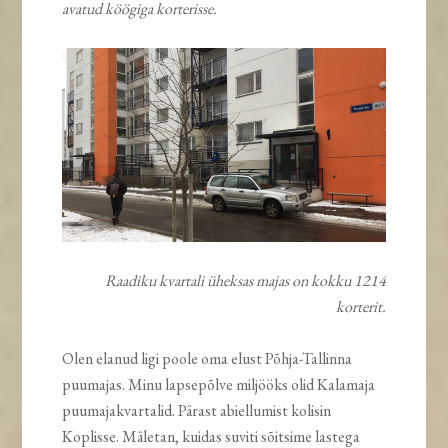
avatud köögiga korterisse.
Raadiku kvartali üheksas majas on kokku 1214
korterit.
Olen elanud ligi poole oma elust Põhja-Tallinna
puumajas. Minu lapsepõlve miljööks olid Kalamaja
puumajakvartalid. Pärast abiellumist kolisin
Koplisse. Mäletan, kuidas suviti sõitsime lastega