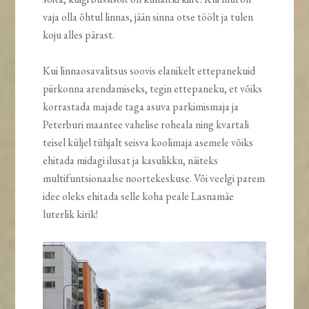
vaja olla õhtul linnas, jään sinna otse töölt ja tulen
koju alles pärast.
Kui linnaosavalitsus soovis elanikelt ettepanekuid
piirkonna arendamiseks, tegin ettepaneku, et võiks
korrastada majade taga asuva parkimismaja ja
Peterburi maantee vahelise roheala ning kvartali
teisel küljel tühjalt seisva koolimaja asemele võiks
ehitada midagi ilusat ja kasulikku, näiteks
multifuntsionaalse noortekeskuse. Või veelgi parem
idee oleks ehitada selle koha peale Lasnamäe
luterlik kirik!