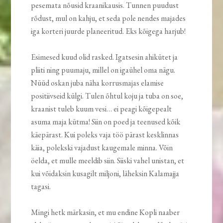
pesemata nõusid kraanikausis. Tunnen puudust
rõdust, mul on kahju, et seda pole nendes majades
iga korteri juurde planeeritud. Eks kõigega harjub!
Esimesed kuud olid rasked. Igatsesin ahikütet ja
pliiti ning puumaju, millel on igaühel oma nägu.
Nüüd oskan juba näha korrusmajas elamise
positiivseid külgi. Tulen õhtul koju ja tuba on soe,
kraanist tuleb kuum vesi… ei peagi kõigepealt
asuma maja kütma! Siin on poed ja teenused kõik
käepärast. Kui poleks vaja töö pärast kesklinnas
käia, polekski vajadust kaugemale minna. Võin
öelda, et mulle meeldib siin. Siiski vahel unistan, et
kui võidaksin kusagilt miljoni, läheksin Kalamajja
tagasi.
Mingi hetk märkasin, et mu endine Kopli naaber