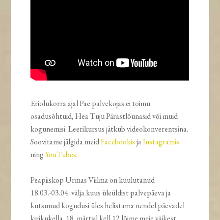
Eriolukorra ajal Pae palvekojas ei toimu
osadusõhtuid, Hea Tuju Pärastlõunasid või muid
kogunemisi. Leerikursus jätkub videokonverentsina.
Soovitame jälgida meid
Facebookis
ja
Instagramis
ning
YouTubes.
Peapiiskop Urmas Viilma on kuulutanud
18.03.-03.04. välja kuus üleüldist palvepäeva ja
kutsunud kogudusi üles helistama nendel päevadel
kirikukella. 18. märtsil kell 12 lõime meie väikest