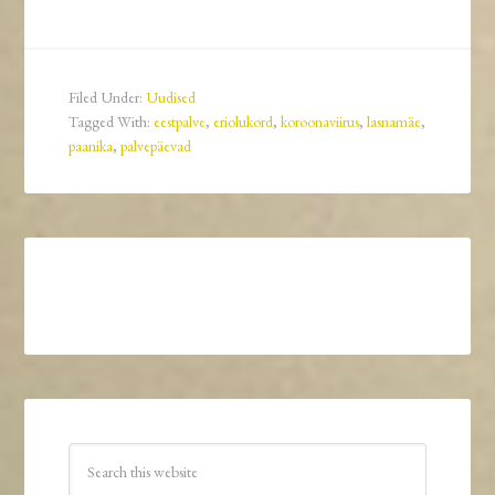
Filed Under:
Uudised
Tagged With:
eestpalve
,
eriolukord
,
koroonaviirus
,
lasnamäe
,
paanika
,
palvepäevad