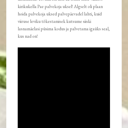
kirikukella Pae palvekoja uksel! Algselt oli plaan
hoida palvekoja uksed palvepäevadel lahti, kuid
viiruse leviku tõkestamisek kutsume siiski
lasnamäelasi püsima kodus ja palvetama igaüks seal,
kus nad on!