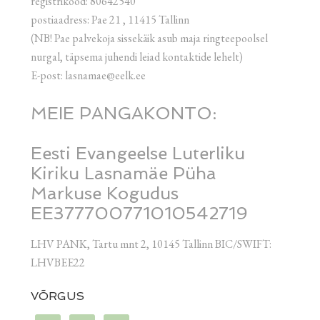
registrikood: 80642540
postiaadress: Pae 21 , 11415 Tallinn
(NB! Pae palvekoja sissekäik asub maja ringteepoolsel
nurgal, täpsema juhendi leiad kontaktide lehelt)
E-post: lasnamae@eelk.ee
MEIE PANGAKONTO:
Eesti Evangeelse Luterliku
Kiriku Lasnamäe Püha
Markuse Kogudus
EE377700771010542719
LHV PANK, Tartu mnt 2, 10145 Tallinn BIC/SWIFT:
LHVBEE22
VÕRGUS