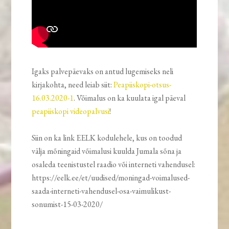
Igaks palvepäevaks on antud lugemiseks neli
kirjakohta, need leiab siit:
Peapiiskopi-otsus-
16.03.2020-1
. Võimalus on ka kuulata igal päeval
peapiiskopi videopalvusi
!
Siin on ka link EELK kodulehele, kus on toodud
välja mõningaid võimalusi kuulda Jumala sõna ja
osaleda teenistustel raadio või interneti vahendusel:
https://eelk.ee/et/uudised/moningad-voimalused-
saada-interneti-vahendusel-osa-vaimulikust-
sonumist-15-03-2020/