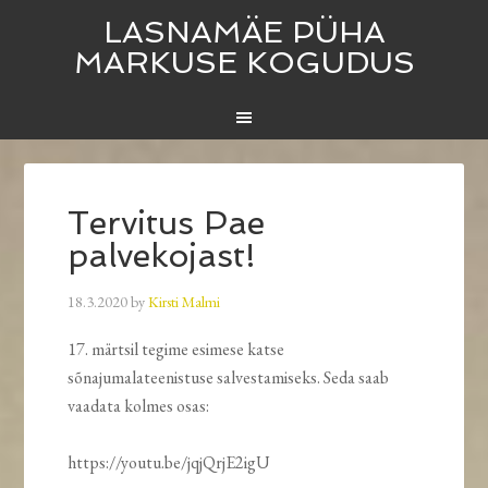
LASNAMÄE PÜHA
MARKUSE KOGUDUS
Tervitus Pae
palvekojast!
18.3.2020
by
Kirsti Malmi
17. märtsil tegime esimese katse
sõnajumalateenistuse salvestamiseks. Seda saab
vaadata kolmes osas:
https://youtu.be/jqjQrjE2igU